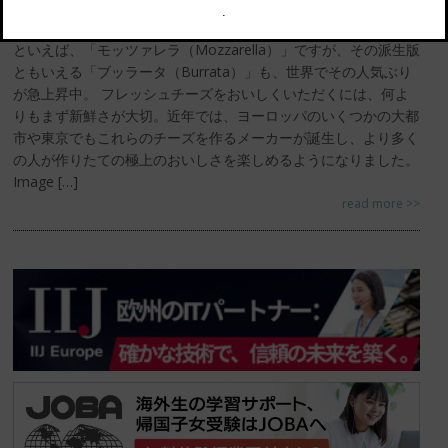
夏の盛り、純白なフレッシュチーズが眩しい太陽の光に映え、一
段とおいしく感じます。この季節にぴったりのフレッシュチーズ
といえば、「モッツァレラ（Mozzarella）」ですが、その派生版
ともいえる「ブッラータ（Burrata）」も、世界でその人気ぶり
が急上昇中。 フレッシュチーズをおいしくいただくには、何よ
りもまず新鮮さが大切。近年では、ヨーロッパのいくつかの大都
市や東京でもこれらのチーズを作るメーカーが誕生し、より多く
の人が作りたての極上のおいしさを楽しめるようになりました。
Image […]
read more >>