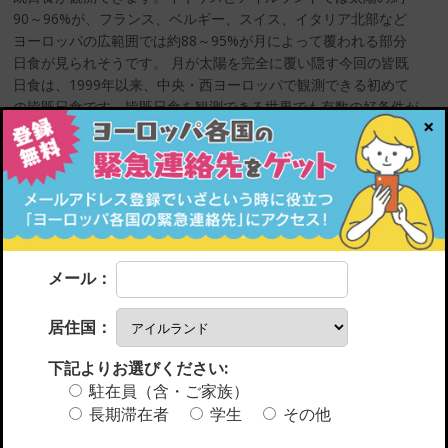
90～96%が、フランス、ベルギー、スイス、イタリア北部など
ヨーロッパの広範囲では約88～95%が月によって覆われる部分
日食が見られそうです。 月が太陽を完全に覆い隠す今回の皆既
日食は、1999年以来、中央・西ヨーロッパで観測できる初めて
の皆既日食です。皆既日食を観測できる世界でも有数の好条件が
×
揃うスペイン北部の他、グリーンランド、アイスランド（皆既日
食のピークが最大2分18秒）、そしてポルトガル北東部のごく一
部の地域でのみ観測可能ということです。 たとえばロンドンで
は、午後6時17分に、月が太陽の円盤の一部を覆い始める「第一
接触」が起こり、月は太陽の前をゆっくりと移動。午後7時12分
頃に太陽の約90%が覆われ、気温と明るさに顕著な変化が現れま
す。部分日食では、空が完全に暗くなることはなく、曇りの日
メール：
や、夕暮れか夜明けに近いような雰囲気になります。部分日食は
日没時に起こり、日食が進むにつれて太陽と月は地平線に低く沈
居住国：
んでいくため、西の地平線がよく見える高い場所からは、日食の
全貌が観測できるかもしれません。 […]
下記よりお選びください:
read more >>
駐在員（含・ご家族）
長期滞在者
学生
その他
Vol.15 夏の醍醐味、ブッラータ