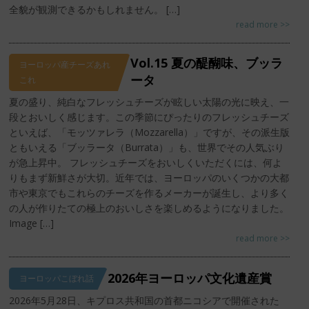
全貌が観測できるかもしれません。 […]
read more >>
Vol.15 夏の醍醐味、ブッラ
ヨーロッパ産チーズあれ
ータ
これ
夏の盛り、純白なフレッシュチーズが眩しい太陽の光に映え、一
段とおいしく感じます。この季節にぴったりのフレッシュチーズ
といえば、「モッツァレラ（Mozzarella）」ですが、その派生版
ともいえる「ブッラータ（Burrata）」も、世界でその人気ぶり
が急上昇中。 フレッシュチーズをおいしくいただくには、何よ
りもまず新鮮さが大切。近年では、ヨーロッパのいくつかの大都
市や東京でもこれらのチーズを作るメーカーが誕生し、より多く
の人が作りたての極上のおいしさを楽しめるようになりました。
Image […]
read more >>
2026年ヨーロッパ文化遺産賞
ヨーロッパこぼれ話
2026年5月28日、キプロス共和国の首都ニコシアで開催された