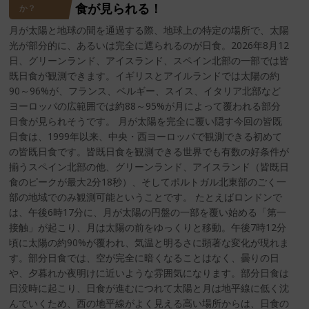
食が見られる！
か？
月が太陽と地球の間を通過する際、地球上の特定の場所で、太陽
光が部分的に、あるいは完全に遮られるのが日食。2026年8月12
日、グリーンランド、アイスランド、スペイン北部の一部では皆
既日食が観測できます。イギリスとアイルランドでは太陽の約
90～96%が、フランス、ベルギー、スイス、イタリア北部など
ヨーロッパの広範囲では約88～95%が月によって覆われる部分
日食が見られそうです。 月が太陽を完全に覆い隠す今回の皆既
日食は、1999年以来、中央・西ヨーロッパで観測できる初めて
の皆既日食です。皆既日食を観測できる世界でも有数の好条件が
揃うスペイン北部の他、グリーンランド、アイスランド（皆既日
食のピークが最大2分18秒）、そしてポルトガル北東部のごく一
部の地域でのみ観測可能ということです。 たとえばロンドンで
は、午後6時17分に、月が太陽の円盤の一部を覆い始める「第一
接触」が起こり、月は太陽の前をゆっくりと移動。午後7時12分
頃に太陽の約90%が覆われ、気温と明るさに顕著な変化が現れま
す。部分日食では、空が完全に暗くなることはなく、曇りの日
や、夕暮れか夜明けに近いような雰囲気になります。部分日食は
日没時に起こり、日食が進むにつれて太陽と月は地平線に低く沈
んでいくため、西の地平線がよく見える高い場所からは、日食の