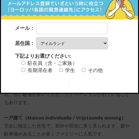
家の種類
アパート（Appartement）
メール：
都市部で最も一般的な住まいです。1つの建物に複数の世帯
が入っている集合住宅で、賃貸・分譲どちらもあります。エ
居住国：
レベーターや共用設備があることも多く、便利な立地にある
のが特徴です。
下記よりお選びください:
駐在員（含・ご家族）
長期滞在者
学生
その他
タウンハウス（Maison de rangée / Rijhuis）
細長く縦に連なる住宅で、両側を他の家と共有するタイプで
す。ブリュッセルやアントワープなどの都市部によく見ら
れ、古い建物が多いですが、リノベーションされていること
もあります。
一戸建て（Maison individuelle / Vrijstaande woning）
完全に独立した住宅で、郊外や田舎に多く見られます。庭や
駐車場があることが多くファミリーに人気です。