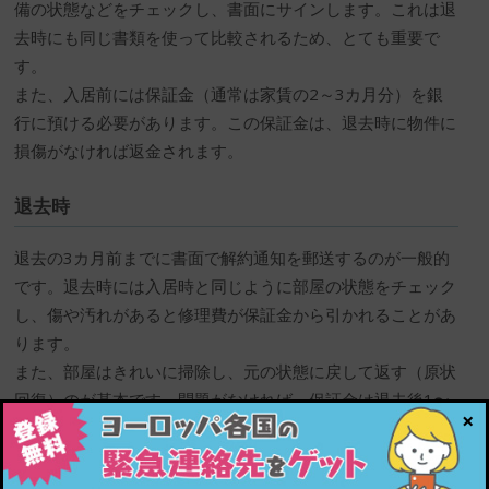
備の状態などをチェックし、書面にサインします。これは退
去時にも同じ書類を使って比較されるため、とても重要で
す。
また、入居前には保証金（通常は家賃の2～3カ月分）を銀
行に預ける必要があります。この保証金は、退去時に物件に
損傷がなければ返金されます。
退去時
退去の3カ月前までに書面で解約通知を郵送するのが一般的
です。退去時には入居時と同じように部屋の状態をチェック
し、傷や汚れがあると修理費が保証金から引かれることがあ
ります。
また、部屋はきれいに掃除し、元の状態に戻して返す（原状
回復）のが基本です。問題がなければ、保証金は退去後1〜
×
2カ月ほどで返金されます。