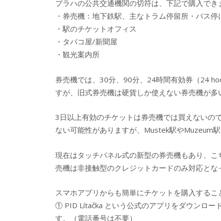
プラハの公共交通機関の切符は、下記で購入でき
・券売機：地下鉄駅、主なトラム停留所・バス停
・駅のチケットオフィス
・タバコ屋/新聞屋
・観光案内所
券売機では、30分、90分、24時間有効券（24 
すが、旧式券売機は硬貨しか使えない券売機が多
3日以上有効のチケットは券売機では買えないの
ない可能性がありますが、Mustek駅やMuzeu
現在はタッチパネル式の新型の券売機もあり、こ
売機は非接触型のクレジットカードのみ対応とな
スマホアプリからも簡単にチケットを購入するこ
① PID Lítačka という公式のアプリをダ
す。（電話番号は不要）