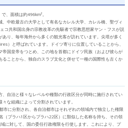
）で、
面積は約496km²。
城、中欧最古の大学として有名なカレル大学、カレル橋、聖ヴィ
チェコ共和国出身の宗教改革の先駆者で宗教思想家ヤン・フスが説
があり、毎年海外から多くの観光客が訪れています。尖塔が多く
ed Spires）と呼ばれています。ドイツ寄りに位置していることから、
マ帝国皇帝をつとめ、この地を首都にドイツ民族（および彼らが
あることから、独自のスラブ文化と併せて一種の国際性も古くか
方、自治と様々なレベルや種類の行政区分が同時に施行されてい
様々な組織によって分割されています。
治都市に分割され、各自治都市はそれぞれの領域内で独立した権限
名（プラハ1区からプラハ22区）に類似した名称を持ち、その領
領域に対して、国の委任行政権限を行使します。これにより、プ