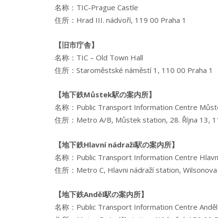
名称：TIC-Prague Castle
住所：Hrad III. nádvoří, 119 00 Praha 1
【旧市庁舎】
名称：TIC – Old Town Hall
住所：Staroměstské náměstí 1, 110 00 Praha 1
【地下鉄Můstek駅の案内所】
名称：Public Transport Information Centre Můst
住所：Metro A/B, Můstek station, 28. Října 13, 1
【地下鉄Hlavní nádraží駅の案内所】
名称：Public Transport Information Centre Hlavní
住所：Metro C, Hlavni nádraží station, Wilsonova
【地下鉄Anděl駅の案内所】
名称：Public Transport Information Centre Anděl