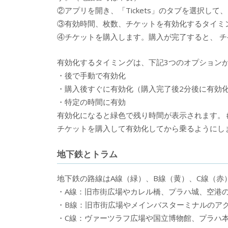
②アプリを開き、「Tickets」のタブを選択して、「B
③有効時間、枚数、チケットを有効化するタイミ
④チケットを購入します。購入が完了すると、 
有効化するタイミングは、下記3つのオプション
・後で手動で有効化
・購入後すぐに有効化（購入完了後2分後に有効
・特定の時間に有効
有効化になると緑色で残り時間が表示されます。
チケットを購入して有効化してから乗るようにし
地下鉄とトラム
地下鉄の路線はA線（緑）、B線（黄）、C線（赤
・A線：旧市街広場やカレル橋、プラハ城、空港
・B線：旧市街広場やメインバスターミナルのア
・C線：ヴァーツラフ広場や国立博物館、プラハ