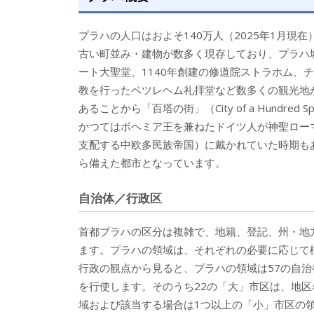
プラハの人口はおよそ140万人（2025年1月現在
古い町並み・建物が数多く現存しており、プラハ
ート大聖堂、1140年創建の修道院ストラホム、
教を行ったベツレヘム礼拝堂など数多くの観光地
あることから「百塔の街」（City of a Hundr
かつてはボヘミア王を兼ねたドイツ人が神聖ロー
支配する中欧多民族帝国）に戴かれていた時期も
ら備えた都市となっています。
自治体／行政区
首都プラハの区分は複雑で、地籍、登記、州・地
ます。プラハの領域は、それぞれの必要に応じて
行政の観点から見ると、プラハの領域は57の自
を行使します。そのうち22の「大」市区は、地区
域および該当する場合は1つ以上の「小」市区の