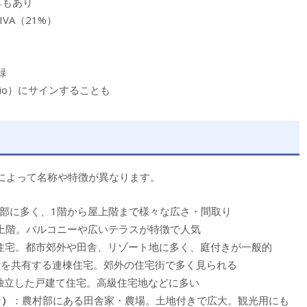
算もあり
IVA（21%）
録
tario）にサインすることも
によって名称や特徴が異なります。
部に多く、1階から屋上階まで様々な広さ・間取り
上階。バルコニーや広いテラスが特徴で人気
住宅。都市郊外や田舎、リゾート地に多く、庭付きが一般的
壁を共有する連棟住宅。郊外の住宅街で多く見られる
独立した戸建て住宅。高級住宅地などに多い
カ）
：農村部にある田舎家・農場。土地付きで広大。観光用にも