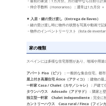
・最初の家賃：1カ月分。月の途中なら日割り計
・仲介手数料（Honorarios）：通常は1カ月分 ＋ 
⚫︎ 入居・鍵の受け渡し（Entrega de llaves）
・鍵の受け渡し時に物件の状態を写真や動画で記
・物件のインベントリーリスト（lista de inven
家の種類
スペインには多様な住宅形態があり、地域や用途
アパート Piso（ピソ）
：一般的な集合住宅。都市
屋上付き高層住宅 Ático（アティコ）
：建物の最
一軒家 Casa / Chalet（カサ／シャレ）
：戸建て
タウンハウス Adosado（アドサド）
：隣家と
独立型一軒家 Chalet independiente
：完全に
カントリーハウス Casa rural / Finca（フィン