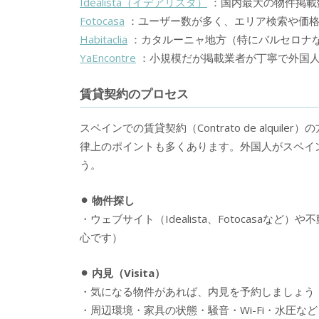
Idealista（イデアリスタ）
：国内最大の物件掲載
Fotocasa
：ユーザー数が多く、エリア検索や価格
Habitaclia
：カタルーニャ地方（特にバルセロナ
YaEncontre
：小規模だが掲載業者が丁寧で外国
賃貸契約のプロセス
スペインでの賃貸契約（Contrato de alqu
律上のポイントも多くあります。外国人がスペイ
う。
⚫︎ 物件探し
・ウェブサイト（Idealista、Fotocasa
心です）
⚫︎ 内見（Visita）
・気になる物件があれば、内見を予約しましょう
・周辺環境・家具の状態・騒音・Wi-Fi・水圧な