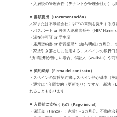
・入居後の管理責任（テナントか管理会社か）も
⚫︎ 書類提出（Documentación）
大家または不動産会社に以下の書類を提出する必
・パスポート or 外国人納税者番号（NIF/ Número de Id
・滞在許可証 or 学生証
・雇用契約書 or 所得証明*（給与明細3カ月分
・家賃引き落としに使用する、スペインの銀行口座
*所得証明が難しい場合、保証人（avalista）
⚫︎ 契約締結（Firma del contrato）
・スペインの賃貸契約書はスペイン語が基本（英
・通常は 1年間契約（更新あり）ですが、新法（Ley de
れることもあります
⚫︎ 入居前に支払うもの（Pago inicial）
・保証金（Fianza）：家賃1～2カ月分。不動産会