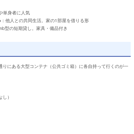
や単身者に人気
o
：他人との共同生活。家の1部屋を借りる形
rbnb型の短期貸し。家具・備品付き
通りにある大型コンテナ（公共ゴミ箱）に各自持って行くのが一
。
なし）