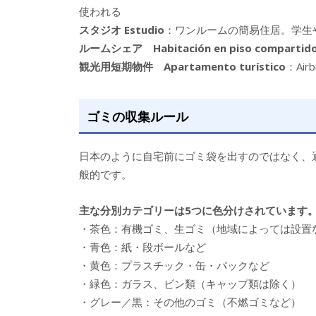
使われる
スタジオ Estudio
：ワンルームの簡易住居。学生
ルームシェア Habitación en piso compartid
観光用短期物件 Apartamento turístico
：Ai
ゴミの収集ルール
日本のように自宅前にゴミ袋を出すのではなく、
般的です。
主な分別カテゴリーは5つに色分けされています
・茶色：有機ゴミ、生ゴミ（地域によっては設置
・青色：紙・段ボールなど
・黄色：プラスチック・缶・パックなど
・緑色：ガラス、ビン類（キャップ類は除く）
・グレー／黒：その他のゴミ（不燃ゴミなど）