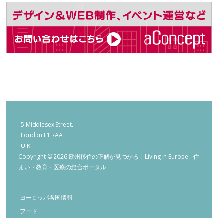
5 Middlesex Street,
London E1 7AA
U.K.
Copyright © 2026 欧州移住の正解が見つかる | Living in Europe - 住
まい・教育・医療の総合ポータル
ヨーロッパ各国情報
フード