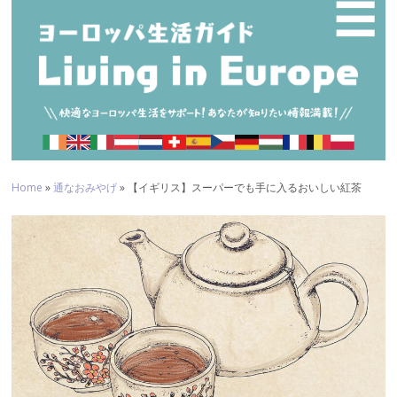
☰
Home
»
通なおみやげ
» 【イギリス】スーパーでも手に入るおいしい紅茶