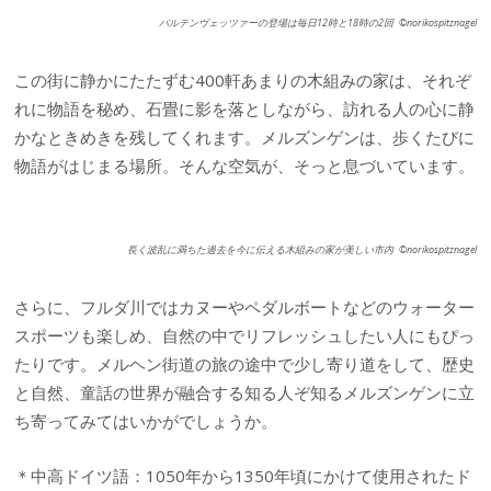
バルテンヴェッツァーの登場は毎日12時と18時の2回 ©norikospitznagel
この街に静かにたたずむ400軒あまりの木組みの家は、それぞ
れに物語を秘め、石畳に影を落としながら、訪れる人の心に静
かなときめきを残してくれます。メルズンゲンは、歩くたびに
物語がはじまる場所。そんな空気が、そっと息づいています。
長く波乱に満ちた過去を今に伝える木組みの家が美しい市内 ©norikospitznagel
さらに、フルダ川ではカヌーやペダルボートなどのウォーター
スポーツも楽しめ、自然の中でリフレッシュしたい人にもぴっ
たりです。メルヘン街道の旅の途中で少し寄り道をして、歴史
と自然、童話の世界が融合する知る人ぞ知るメルズンゲンに立
ち寄ってみてはいかがでしょうか。
＊中高ドイツ語：1050年から1350年頃にかけて使用されたド