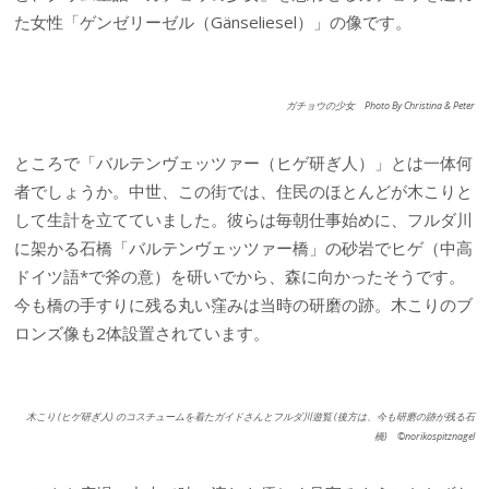
た女性「ゲンゼリーゼル（Gänseliesel）」の像です。
ガチョウの少女 Photo By Christina & Peter
ところで「バルテンヴェッツァー（ヒゲ研ぎ人）」とは一体何
者でしょうか。中世、この街では、住民のほとんどが木こりと
して生計を立てていました。彼らは毎朝仕事始めに、フルダ川
に架かる石橋「バルテンヴェッツァー橋」の砂岩でヒゲ（中高
ドイツ語*で斧の意）を研いでから、森に向かったそうです。
今も橋の手すりに残る丸い窪みは当時の研磨の跡。木こりのブ
ロンズ像も2体設置されています。
木こり (ヒゲ研ぎ人) のコスチュームを着たガイドさんとフルダ川遊覧 (後方は、今も研磨の跡が残る石
橋) ©norikospitznagel