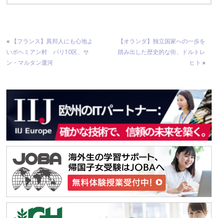
«
【フランス】異邦人にも心地よ
【オランダ】独立国家への一歩を
いボヘミアン村 パリ10区、サ
踏み出した歴史的な街、ドルトレ
ン・マルタン運河
ヒト
»