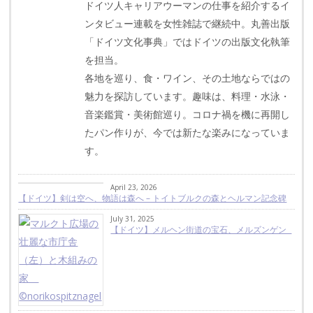
ドイツ人キャリアウーマンの仕事を紹介するイ
ンタビュー連載を女性雑誌で継続中。丸善出版
「ドイツ文化事典」ではドイツの出版文化執筆
を担当。
各地を巡り、食・ワイン、その土地ならではの
魅力を探訪しています。趣味は、料理・水泳・
音楽鑑賞・美術館巡り。コロナ禍を機に再開し
たパン作りが、今では新たな楽みになっていま
す。
April 23, 2026
【ドイツ】剣は空へ、物語は森へ – トイトブルクの森とヘルマン記念碑
July 31, 2025
【ドイツ】メルヘン街道の宝石、メルズンゲン