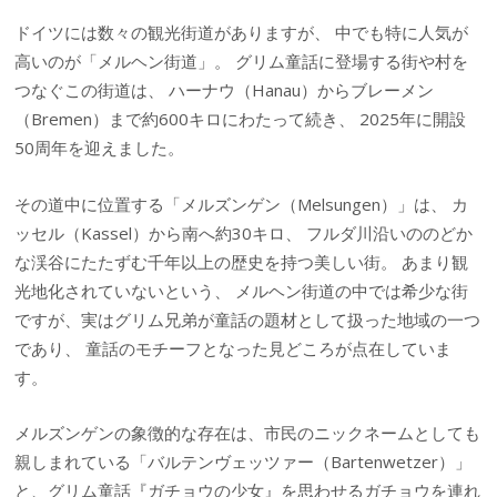
ドイツには数々の観光街道がありますが、 中でも特に人気が
高いのが「メルヘン街道」。 グリム童話に登場する街や村を
つなぐこの街道は、 ハーナウ（Hanau）からブレーメン
（Bremen）まで約600キロにわたって続き、 2025年に開設
50周年を迎えました。
その道中に位置する「メルズンゲン（Melsungen）」は、 カ
ッセル（Kassel）から南へ約30キロ、 フルダ川沿いののどか
な渓谷にたたずむ千年以上の歴史を持つ美しい街。 あまり観
光地化されていないという、 メルヘン街道の中では希少な街
ですが、実はグリム兄弟が童話の題材として扱った地域の一つ
であり、 童話のモチーフとなった見どころが点在していま
す。
メルズンゲンの象徴的な存在は、市民のニックネームとしても
親しまれている「バルテンヴェッツァー（Bartenwetzer）」
と、グリム童話『ガチョウの少女』を思わせるガチョウを連れ