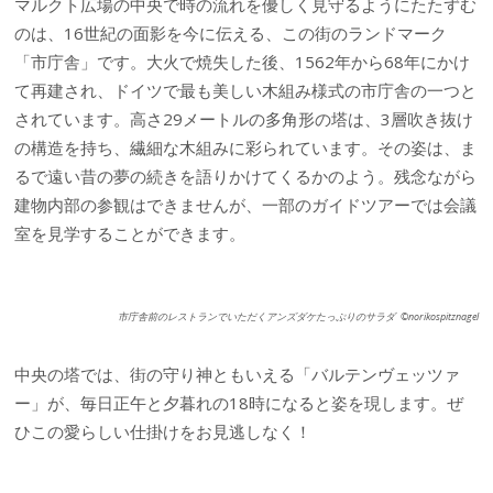
マルクト広場の中央で時の流れを優しく見守るようにたたずむ
のは、16世紀の面影を今に伝える、この街のランドマーク
「市庁舎」です。大火で焼失した後、1562年から68年にかけ
て再建され、ドイツで最も美しい木組み様式の市庁舎の一つと
されています。高さ29メートルの多角形の塔は、3層吹き抜け
の構造を持ち、繊細な木組みに彩られています。その姿は、ま
るで遠い昔の夢の続きを語りかけてくるかのよう。残念ながら
建物内部の参観はできませんが、一部のガイドツアーでは会議
室を見学することができます。
市庁舎前のレストランでいただくアンズダケたっぷりのサラダ ©norikospitznagel
中央の塔では、街の守り神ともいえる「バルテンヴェッツァ
ー」が、毎日正午と夕暮れの18時になると姿を現します。ぜ
ひこの愛らしい仕掛けをお見逃しなく！