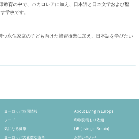
環教育の中で、バカロレアに加え、
日本語と日本文学および歴
指す学校です。
持つ永住家庭の子ども向けた補習授業に加え、日本語を学びたい
ヨーロッパ各国情報
About Living in Europe
フード
印刷見積もり依頼
気になる健康
LiB (Living in Britain)
ヨーロッパの素敵な街角
お問い合わせ