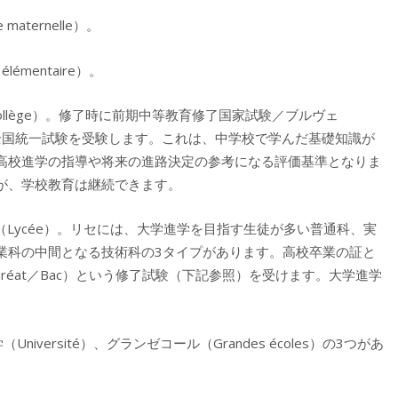
e maternelle
）。
 élémentaire
）。
llège
）。修了時に前期中等教育修了国家試験／ブルヴェ
全国統一試験を受験します。これは、中学校で学んだ基礎知識が
高校進学の指導や将来の進路決定の参考になる評価基準となりま
が、学校教育は継続できます。
（
Lycée
）。リセには、大学進学を目指す生徒が多い普通科、実
業科の中間となる技術科の3タイプがあります。高校卒業の証と
uréat
／
Bac
）という修了試験（下記参照）を受けます。大学進学
学（
Université
）、グランゼコール（
Grandes écoles
）の3つがあ