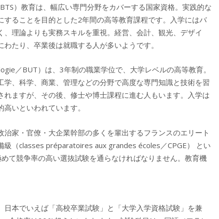
upérieur／BTS）教育は、幅広い専門分野をカバーする国家資格。実践的な
にすることを目的とした2年間の高等教育課程です。入学にはバ
く、理論よりも実務スキルを重視。経営、会計、観光、デザイ
にわたり、卒業後は就職する人が多いようです。
e Technologie／BUT）は、3年制の職業学位で、大学レベルの高等教育。
工学、科学、商業、管理などの分野で高度な専門知識と技術を習
されますが、その後、修士や博士課程に進む人もいます。入学は
的高いといわれています。
政治家・官僚・大企業幹部の多くを輩出するフランスのエリート
備級（
classes préparatoires aux grandes écoles
／
CPGE
） とい
極めて競争率の高い選抜試験を通らなければなりません。教育機
、日本でいえば「高校卒業試験」と「大学入学資格試験」を兼