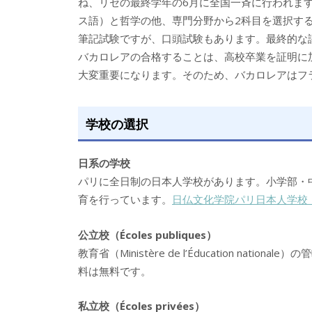
ね、リセの最終学年の
6
月に全国一斉に行われま
ス語）と哲学の他、専門分野から2科目を選択す
筆記試験ですが、口頭試験もあります。最終的な
バカロレアの合格することは、高校卒業を証明に
大変重要になります。そのため、バカロレアはフ
学校の選択
日系の学校
パリに全日制の日本人学校があります。小学部・
育を行っています。
日仏文化学院パリ日本人学校（Institu
公立校（
Écoles publiques
）
教育省（
Ministère de l’Éducation nationale
）の管
料は無料です。
私立校（
Écoles privées
）