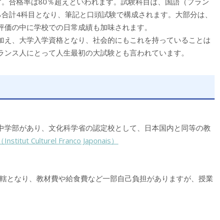
す。
合格率は80％超えといわれます。試験科目は、国語（フラン
る合計4科目となり、筆記と口頭試験で構成されます。大部分は、
評価の中に学校での日常成績も加味されます。
加え、大学入学資格となり、社会的にもこれを持っていることは
ランス人にとって人生最初の大試験とも言われています。
中学部があり、文化科学省の認定校として、日本国内と同等の教
t Culturel Franco Japonais）
轄となり、教材費や給食費など一部自己負担がありますが、授業