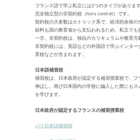
フランス語で学ぶ私立には2つのタイプがありま
完全独立型の非契約校（
hors contrat
）です。
契約校の大多数はカトリック系で、経済的余裕の
給料も国の教育省から支払われるため、私立でも
一方、非契約校は、独自のカリキュラムや教育方
非契約校には、英語などの外国語で学ぶインター
育校などが含まれます。
日本語補習校
補習校は、日本政府が認定する補習授業校で、フ
伸ばし、再び日本国内の学校に編入した際にもス
を学びます。
日本政府が認定するフランスの補習授業校
パリ日本語補習校