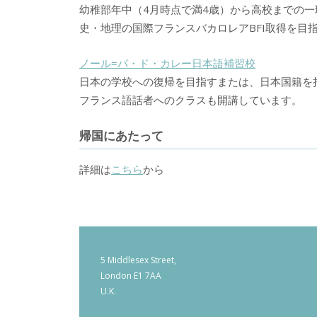
幼稚部年中（4月時点で満4歳）
から高校までの一
史・地理の国際フランスバカロレアBFI取得を目
ノール=パ・ド・カレー日本語補習校
日本の学校への復帰を目指すまたは、日本国籍を
フランス語話者へのクラスも開講しています。
帰国にあたって
詳細は
こちら
から
5 Middlesex Street,
London E1 7AA
U.K.