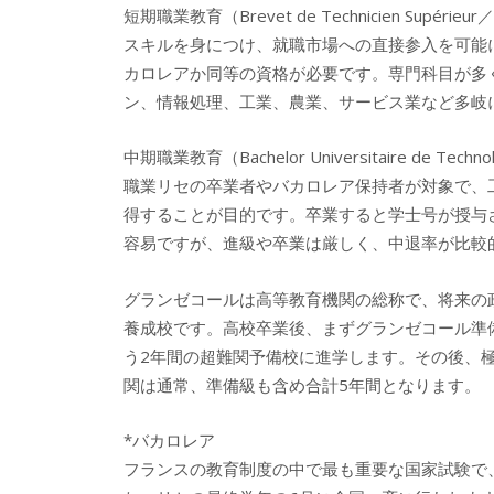
短期職業教育（Brevet de Technicien S
スキルを身につけ、就職市場への直接参入を可能
カロレアか同等の資格が必要です。専門科目が多
ン、情報処理、工業、農業、サービス業など多岐
中期職業教育（Bachelor Universitaire d
職業リセの卒業者やバカロレア保持者が対象で、
得することが目的です。卒業すると学士号が授与
容易ですが、進級や卒業は厳しく、中退率が比較
グランゼコールは高等教育機関の総称で、将来の
養成校です。高校卒業後、まずグランゼコール準
う
2
年間の超難関予備校に進学します。その後、
関は通常、準備級も含め合計5年間となります。
*
バカロレア
フランスの教育制度の中で最も重要な国家試験で