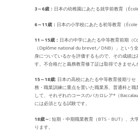
3
～
6
歳：
日本の幼稚園
にあたる
就学前教育（
Écol
6
～
11
歳：
日本の小学校にあたる初等教育（
École
11
～
15
歳：
日本の中学にあたる中等教育前期（
Co
（
Diplôme national du brevet
／
DNB
）」という
身についているかを評価するもので、その成績は
す。不合格だと義務教育修了証は取得できません
15
～
18
歳
:
日本の高校にあたる中等教育後期リセ
務・職業訓練に重点を置いた職業系、普通科と職
して、それぞれのコースのバカロレア
*
（
Baccala
には必須となる試験です。
18
歳～
:
短期・中期職業教育（
BTS
・
BUT）、
大
ります。