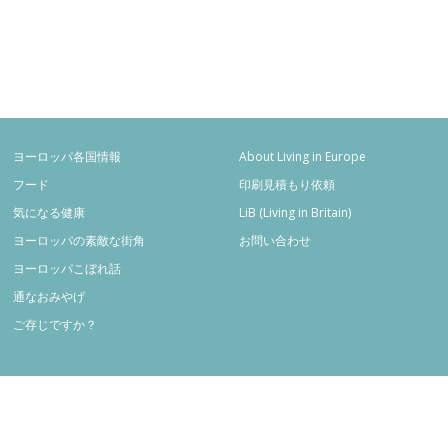
ヨーロッパ各国情報
About Living in Europe
フード
印刷見積もり依頼
気になる健康
LiB (Living in Britain)
ヨーロッパの素敵な街角
お問い合わせ
ヨーロッパこぼれ話
通なおみやげ
ご存じですか？