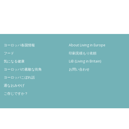
ヨーロッパ各国情報
About Living in Europe
フード
印刷見積もり依頼
気になる健康
LiB (Living in Britain)
ヨーロッパの素敵な街角
お問い合わせ
ヨーロッパこぼれ話
通なおみやげ
ご存じですか？