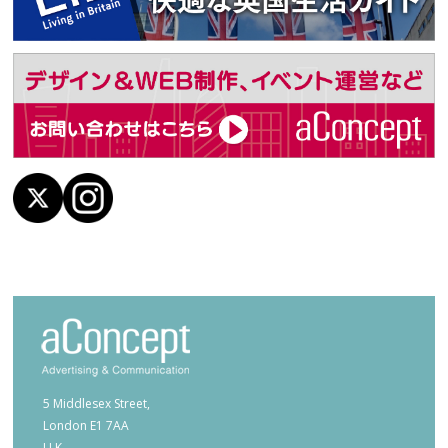
5 Middlesex Street,
London E1 7AA
U.K.