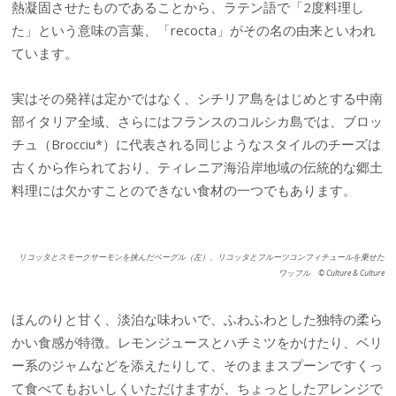
熱凝固させたものであることから、ラテン語で「2度料理し
た」という意味の言葉、「recocta」がその名の由来といわれ
ています。
実はその発祥は定かではなく、シチリア島をはじめとする中南
部イタリア全域、さらにはフランスのコルシカ島では、ブロッ
チュ（Brocciu*）に代表される同じようなスタイルのチーズは
古くから作られており、ティレニア海沿岸地域の伝統的な郷土
料理には欠かすことのできない食材の一つでもあります。
リコッタとスモークサーモンを挟んだベーグル（左）、リコッタとフルーツコンフィチュールを乗せた
ワッフル © Culture & Culture
ほんのりと甘く、淡泊な味わいで、ふわふわとした独特の柔ら
かい食感が特徴。レモンジュースとハチミツをかけたり、ベリ
ー系のジャムなどを添えたりして、そのままスプーンですくっ
て食べてもおいしくいただけますが、ちょっとしたアレンジで