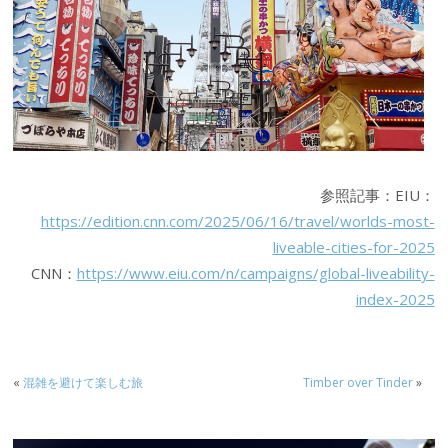
参照記事：EIU：
https://edition.cnn.com/2025/06/16/travel/worlds-most-
liveable-cities-for-2025
CNN：
https://www.eiu.com/n/campaigns/global-liveability-
index-2025
«
混雑を避けて楽しむ旅
Timber over Tinder
»