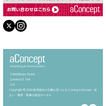
5 Middlesex Street,
London E1 7AA
U.K.
Copyright © 2026 欧州移住の正解が見つかる | Living in Europe - 住
まい・教育・医療の総合ポータル