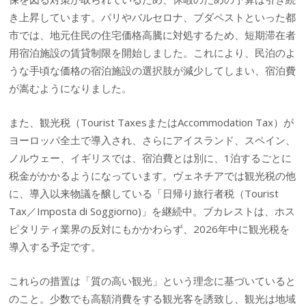
き上昇しています。パリやバルセロナ、ブダペストといった都
市では、地元住民の住宅価格高騰に対処するため、短期滞在者
用宿泊施設の賃貸制限を開始しました。これにより、民泊のよ
うな手頃な価格の宿泊施設の選択肢が減少してしまい、宿泊費
が嵩むようになりました。
また、観光税（Tourist TaxesまたはAccommodation Tax）が
ヨーロッパ全土で導入され、さらにアイスランド、スペイン、
ノルウェー、イギリスでは、宿泊費とは別に、1泊するごとに
税金がかかるようになっています。ヴェネチアでは観光税の他
に、導入以来物議を醸している「日帰り旅行者税（Tourist
Tax／Imposta di Soggiorno)」を継続中。ブカレストは、ホス
ピタリティ業界の反対にもかかわらず、2026年中に観光税を
導入する予定です。
これらの措置は「質の高い観光」という理念に基づいていると
のこと。少数でも高額消費をする観光客を誘致し、観光は地域