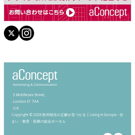
5 Middlesex Street,
London E1 7AA
U.K.
Copyright © 2026 欧州移住の正解が見つかる | Living in Europe - 住
まい・教育・医療の総合ポータル