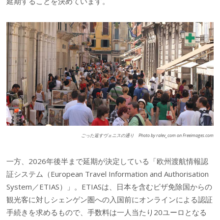
延期することを決めています。
ごった返すヴェニスの通り Photo by ralev_com on Freeimages.com
一方、2026年後半まで延期が決定している「欧州渡航情報認
証システム（European Travel Information and Authorisation
System／ETIAS）」。ETIASは、日本を含むビザ免除国からの
観光客に対しシェンゲン圏への入国前にオンラインによる認証
手続きを求めるもので、手数料は一人当たり20ユーロとなる