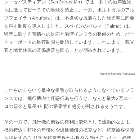
ン・セバスティアン（San Sebastián）では、多くの沿岸観光
地に倣ってビーチでの喫煙を禁止し、一方、ポルトガルのアル
ブフェイラ（Albufeira）は、不適切な服装をした観光客に罰金
を科す制度を導入しました。スペインのパルマ（Palma）は、
騒音に関する苦情への対応と港湾インフラの整備のため、パー
ティーボートの航行制限を開始しています。これにより、観光
客と地元住民の関係改善を図ることが期待されています。
Photo by Kampus Production
これらの上をいく厳格な措置が取られるようになっているフラ
ンスでは、飛行機内で迷惑行為を行うと、なんと最大2万ユー
ロの罰金と最長4年間の搭乗禁止処分が科されるそうです。
その一方で、飛行機の乗客の権利は依然として流動的なまま。
機内持込手荷物の無償化や遅延補償の拡充など、航空旅客保護
を強化するEU法案が航空業界から反発を受けています。必然