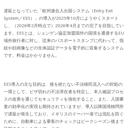
遅延となっていた「欧州連合入出国システム（Entry Exit
System／EES）」の導入が2025年10月にようやくスタート
し、（2026年2月時点で）2026年4月までの完了を目指してい
ます。EESとは、シェンゲン協定加盟国外の国境を通過するEU
域外旅行者に対し、従来のパスポートスタンプに代わって、指
紋や顔画像などの生体認証データを電子的に収集するシステム
です。料金はかかりません。
EES導入の主な目的は、後を絶たない不法移民流入への対処の
一環として、ビザ切れの不法滞在者を特定し、本人確認プロセ
スの改善を通じてセキュリティを強化すること。また、入国審
査の効率化の実現も期待されていますが、導入以降国境検問所
で遅延が発生しており、イギリスのドーバー港では混乱を防ぐ
ために、自動車による乗客のチェックはピークシーズン後まで