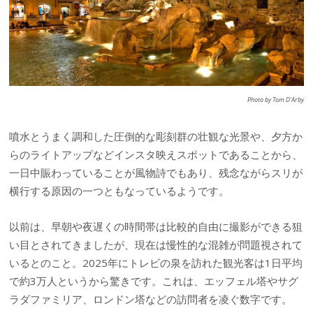
Photo by Tom D’Arby
噴水とうまく調和した圧倒的な彫刻群の壮観な光景や、夕方か
らのライトアップなどインスタ映えスポットであることから、
一日中賑わっていることが風物詩でもあり、残念ながらスリが
横行する原因の一つともなっているようです。
以前は、早朝や夜遅くの時間帯は比較的自由に撮影ができる狙
い目とされてきましたが、現在は慢性的な混雑が問題視されて
いるとのこと。2025年にトレビの泉を訪れた観光客は1日平均
で約3万人というから驚きです。これは、エッフェル塔やサグ
ラダファミリア、ロンドン塔などの訪問者を凌ぐ数字です。