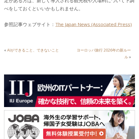
定がある方は、新しく導入される観光税や入場料について下調
べをしておくといいかもしれません。
参照記事ウェブサイト：
The Japan News (Associated Press)
«
AIができること、できないこと
ヨーロッパ旅行 2026年の新ルー
ル
»