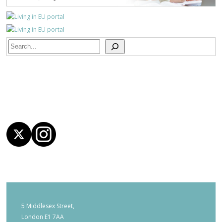
Search
5 Middlesex Street,
London E1 7AA