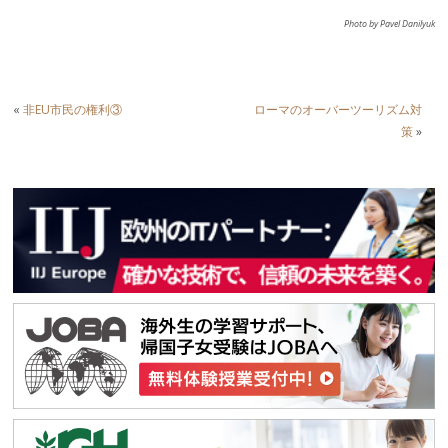
Photo by Pavel Danilyuk
«
非EU市民の権利③
ローマのオーバーツーリズム対
策
»