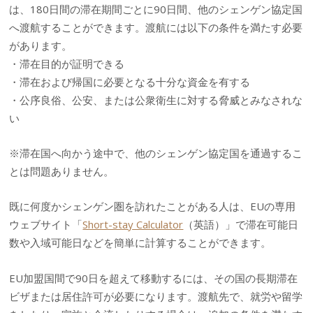
は、180日間の滞在期間ごとに90日間、他のシェンゲン協定国
へ渡航することができます。渡航には以下の条件を満たす必要
があります。
・滞在目的が証明できる
・滞在および帰国に必要となる十分な資金を有する
・公序良俗、公安、または公衆衛生に対する脅威とみなされな
い
※滞在国へ向かう途中で、他のシェンゲン協定国を通過するこ
とは問題ありません。
既に何度かシェンゲン圏を訪れたことがある人は、EUの専用
ウェブサイト「
Short-stay Calculator
（英語）」で滞在可能日
数や入域可能日などを簡単に計算することができます。
EU加盟国間で90日を超えて移動するには、その国の長期滞在
ビザまたは居住許可が必要になります。渡航先で、就労や留学