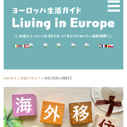
☰
Home
»
ご存知ですか？
» 非EU市民の権利①