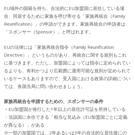
EU域外の国籍を持ち、合法的にEU加盟国に居住している場
合、同居するために家族を呼び寄せる「家族再統合（Family
Reunification）」の申請ができます。家族再統合の申請者は
「スポンサー（Sponsor）」と呼ばれます。
EUの法律には「家族再統合指令（Family Reunification
Directive）」というものがあり、再統合に関する規則もこれ
に基づきます。ただし、加盟国によっては指令に定められてい
るよりも、有利かつより広範囲に適用可能な規則が定められて
いるケースもありますので、受入国における政策の詳細につい
ては、各国当局に問い合わせましょう。
家族再統合を申請するための、スポンサーの条件
・
EU加盟国が発行した1年以上の居住許可証を所持している
・当該国に永住できる「相当な見込み（EU加盟国ごとに定義
が異なる）」がある
※一部の加盟国では、2年あるいは3年の合法的な居住後にの