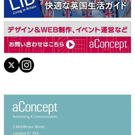
5 Middlesex Street,
London E1 7AA