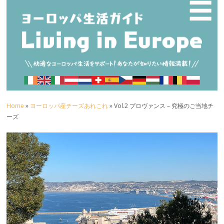
☰
Home
»
ヨーロッパ産チーズあれこれ
» Vol.2 プロヴァンス – 究極のご当地チ
ーズ