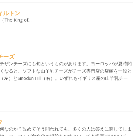
ティルトン
e King of…
乳チーズ
チザンチーズにも旬というものがあります。ヨーロッパが夏時間
くなると、ソフトな山羊乳チーズがチーズ専門店の店頭を一段と
e（左）とSinodun Hill（右）。いずれもイギリス産の山羊乳チー
？
何なのか？改めてそう問われても、多くの人は答えに窮してしま