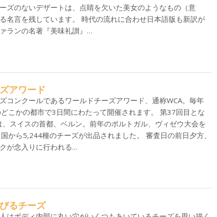
ーズのないデザートは、点睛を欠いた美女のようなもの（意
る名言を残しています。 時代の流れに合わせ日本語版も新訳が
ァランの名著『美味礼讃』…
チーズアワード
ズコンクールであるワールドチーズアワード、通称WCA。毎年
のどこかの都市で3日間にわたって開催されます。 第37回目とな
地は、スイスの首都、ベルン。前年のポルトガル、ヴィゼウ大会を
国から5,244種のチーズが出品されました。 審査日の前日夕方、
クが念入りに行われる…
た伸びるチーズ
人はボディ内部に丸い穴がいくつもあいているチーズを思い描く