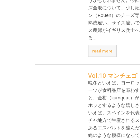
うかもしれません。今回
ズ全般について、少し紐
ン（Rouen）のチーズ専
熟成違い、サイズ違いで
ス農婦がイギリス兵士へ
る…
read more
Vol.10 マンチェゴ
晩冬といえば、ヨーロッ
ーツが食料品店を賑わす
と、金柑（kumqua
ホッとするような嬉しさ
いえば、スペインを代表
チャ地方で生産されるス
あるエスパルトを編んだ
縄のような模様になって