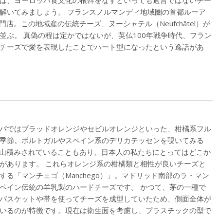
は、ヨーロッパ食文化の根幹をなすといっても過言ではないチー
解いてみましょう。 フランスノルマンディ地域圏の首都ルーア
門店。この地域産の伝統チーズ、ヌーシャテル（Neufchâtel）が
並ぶ。 真偽の程は定かではないが、英仏100年戦争時代、フラン
チーズで愛を表現したことでハート型になったという逸話があ
パではブラッドオレンジやセビルオレンジといった、柑橘系フル
季節。ポルトガルやスペイン系のデリカテッセンを覗いてみる
t）が山積みされていることもあり、日本人の私たちにとってはどこか
があります。 これらオレンジ系の柑橘類と相性が良いチーズと
する「マンチェゴ（Manchego）」。マドリッド南部のラ・マン
ペイン伝統の羊乳製のハードチーズです。 かつて、茅の一種で
バスケットや帯を使ってチーズを成型していたため、側面全体が
いるのが特徴です。現在は衛生面を考慮し、プラスチックの型で