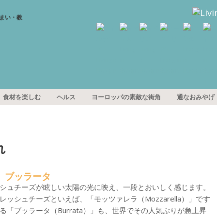
食材を楽しむ
ヘルス
ヨーロッパの素敵な街角
通なおみやげ
れ
味、ブッラータ
シュチーズが眩しい太陽の光に映え、一段とおいしく感じます。
ッシュチーズといえば、「モッツァレラ（Mozzarella）」です
「ブッラータ（Burrata）」も、世界でその人気ぶりが急上昇