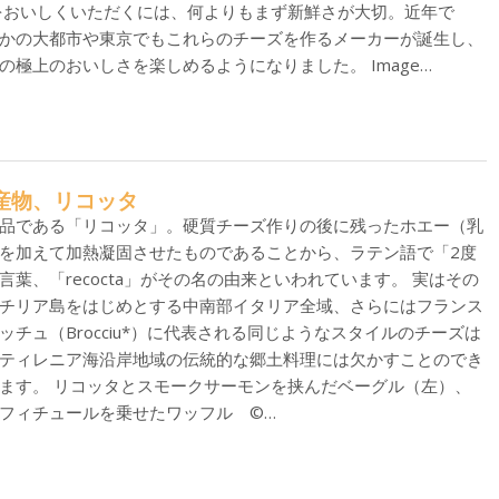
をおいしくいただくには、何よりもまず新鮮さが大切。近年で
かの大都市や東京でもこれらのチーズを作るメーカーが誕生し、
の極上のおいしさを楽しめるようになりました。 Image…
の副産物、リコッタ
品である「リコッタ」。硬質チーズ作りの後に残ったホエー（乳
を加えて加熱凝固させたものであることから、ラテン語で「2度
葉、「recocta」がその名の由来といわれています。 実はその
チリア島をはじめとする中南部イタリア全域、さらにはフランス
チュ（Brocciu*）に代表される同じようなスタイルのチーズは
ティレニア海沿岸地域の伝統的な郷土料理には欠かすことのでき
ます。 リコッタとスモークサーモンを挟んだベーグル（左）、
フィチュールを乗せたワッフル ©…