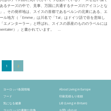
あるチーズの中で、見事、万国に共通するチーズのアイコンとな
」。その発祥地は、スイスの首都であるベルンの北東にある、エ
ール地方（「Emme」は川名で「Tal」はドイツ語で谷を意味し
「エメンターラー」と呼ばれ、スイスの原産のもののラベルには
entaler）」と書かれています。 …
1
2
ヨーロッパ各国情報
About Living in Europe
フード
印刷見積もり依頼
気になる健康
LiB (Living in Britain)
ヨーロッパの素敵な街角
お問い合わせ