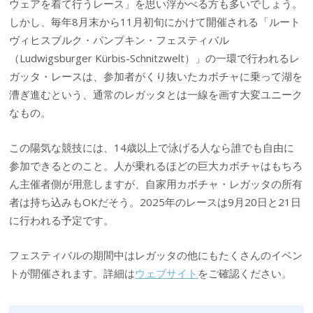
ウェアを着て行うレース」を思い浮かべる方も多いでしょう。
しかし、毎年8月末から11月初旬にかけて開催される「ルート
ヴィヒスブルク・パンプキン・フェスティバル
（Ludwigsburger Kürbis-Schnitzwelt）」の一環で行われるレ
ガッタ・レースは、参加者がくり抜いたカボチャに乗って湖を
漕ぎ進むという、通常のレガッタとは一線を画す大変ユニーク
なもの。
この陽気な競技には、14歳以上で泳げる人なら誰でも自由に
参加できるとのこと。人が乗れるほどの巨大カボチャはもちろ
ん主催者側が用意しますが、自家用カボチャ・レガッタの所有
者は持ち込みもOKだそう。2025年のレースは9月20日と21日
に行われる予定です。
フェスティバルの期間中はレガッタの他にもたくさんのイベン
トが開催されます。詳細は
ウェブサイト
をご確認ください。