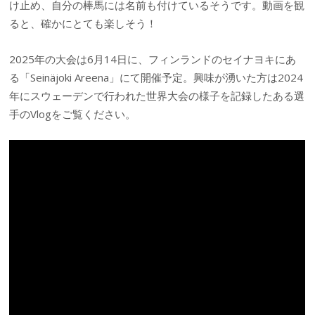
け止め、自分の棒馬には名前も付けているそうです。動画を観
ると、確かにとても楽しそう！
2025年の大会は6月14日に、フィンランドのセイナヨキにあ
る「Seinäjoki Areena」にて開催予定。興味が湧いた方は2024
年にスウェーデンで行われた世界大会の様子を記録したある選
手のVlogをご覧ください。