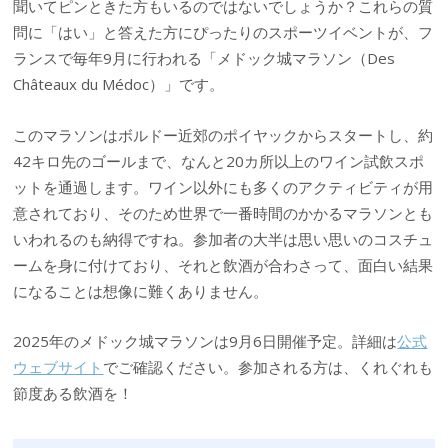
聞いてピンときた方もいるのではないでしょうか？これらの質
問に「はい」と答えた方にぴったりのスポーツイベントが、フ
ランスで毎年9月に行われる「メドック城マラソン（Des
Châteaux du Médoc）」です。
このマラソンはボルドー近郊のポイヤックからスタートし、約
42キロ先のゴールまで、なんと20カ所以上のワイン試飲スポ
ットを通過します。ワイン以外にも多くのアクティビティが用
意されており、そのため世界で一番時間のかかるマラソンとも
いわれるのも納得ですね。参加者の大半は思い思いのコスチュ
ームを身に付けており、それと飲酒が合わさって、面白い結果
になることは想像に難くありません。
2025年のメドック城マラソンは9月6日開催予定。詳細は
公式
ウェブサイト
でご確認ください。参加される方は、くれぐれも
節度ある飲酒を！