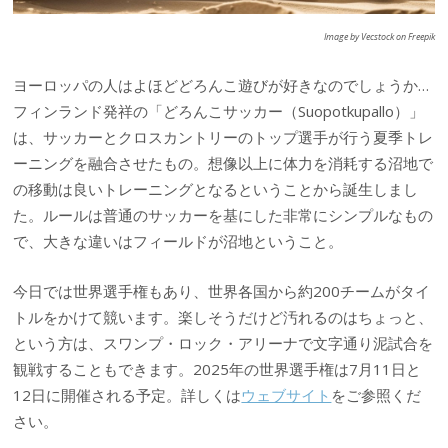
Image by Vecstock on Freepik
ヨーロッパの人はよほどどろんこ遊びが好きなのでしょうか…
フィンランド発祥の「どろんこサッカー（Suopotkupallo）」
は、サッカーとクロスカントリーのトップ選手が行う夏季トレ
ーニングを融合させたもの。想像以上に体力を消耗する沼地で
の移動は良いトレーニングとなるということから誕生しまし
た。ルールは普通のサッカーを基にした非常にシンプルなもの
で、大きな違いはフィールドが沼地ということ。
今日では世界選手権もあり、世界各国から約200チームがタイ
トルをかけて競います。楽しそうだけど汚れるのはちょっと、
という方は、スワンプ・ロック・アリーナで文字通り泥試合を
観戦することもできます。2025年の世界選手権は7月11日と
12日に開催される予定。詳しくは
ウェブサイト
をご参照くだ
さい。