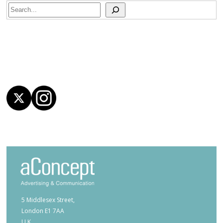
Search
5 Middlesex Street,
London E1 7AA
U.K.