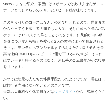
Snow）」をご紹介。厳密にはスポーツではありませんが、ス
ポーツと同じぐらいのスリルとスピード感が味わえます。
このそり滑りのコースはなんと公道で行われるので、世界各国
からやってくる旅行者の間でも大人気。そりに載った籐のバス
ケットには1〜3人まで乗ることができます。伝統的な白い服
を身につけ麦わら帽子を被った2人の男性によって操縦される
そりは、モンテからフンシャルまでのおよそ2キロの斜面を最
高時速約30キロものスピードで滑り下りるのですが、そりに
はブレーキと呼べるものはなく、運転手のゴム底靴がその役割
を担います。
かつては地元の人たちの移動手段だったようですが、現在はほ
ぼ旅行者専用になっているとのことです。
最新の乗車料金や休業日などは
ウェブサイト
からご確認くださ
い。