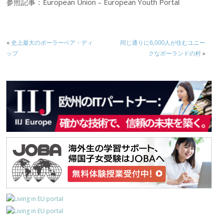
参照記事：European Union – European Youth Portal
«
史上最大のポーラーベア・ディ
同じ通りに6,000人が住むユニー
ップ
クなポーランドの村
»