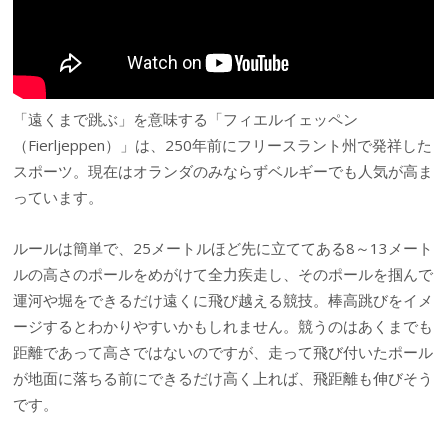
「遠くまで跳ぶ」を意味する「フィエルイェッペン
（Fierljeppen）」は、250年前にフリースラント州で発祥した
スポーツ。現在はオランダのみならずベルギーでも人気が高ま
っています。
ルールは簡単で、25メートルほど先に立ててある8～13メート
ルの高さのポールをめがけて全力疾走し、そのポールを掴んで
運河や堀をできるだけ遠くに飛び越える競技。棒高跳びをイメ
ージするとわかりやすいかもしれません。競うのはあくまでも
距離であって高さではないのですが、走って飛び付いたポール
が地面に落ちる前にできるだけ高く上れば、飛距離も伸びそう
です。