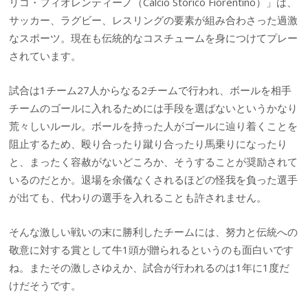
リコ・フ​​ィオレンティーノ（Calcio Storico Fiorentino）」は、
サッカー、ラグビー、レスリングの要素が組み合わさった過激
なスポーツ。現在も伝統的なコスチュームを身につけてプレー
されています。
試合は1チーム27人からなる2チームで行われ、ボールを相手
チームのゴールに入れるためには手段を選ばないというかなり
荒々しいルール。ボールを持った人がゴールに辿り着くことを
阻止するため、殴り合ったり蹴り合ったり馬乗りになったり
と、まったく容赦がないどころか、そうすることが奨励されて
いるのだとか。退場を余儀なくされるほどの怪我を負った選手
が出ても、代わりの選手を入れることも許されません。
そんな激しい戦いの末に勝利したチームには、努力と伝統への
敬意に対する賞として牛1頭が贈られるというのも面白いです
ね。またその激しさゆえか、試合が行われるのは1年に1度だ
けだそうです。