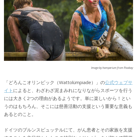
Image by hamperium from Pixabay
「どろんこオリンピック（Wattolümpiade）」の
公式ウェブサ
イト
によると、わざわざ泥まみれになりながらスポーツを行う
には大きく2つの理由があるようです。単に楽しいから！とい
うのはもちろん、そこには慈善活動の支援という重要な意義も
あるとのこと。
ドイツのブルンスビュッテルにて、がん患者とその家族を支援